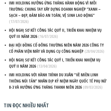
IMI HOLDING HƯỞNG ỨNG THÁNG HÀNH ĐỘNG VÌ MÔI
TRƯỜNG: CHUNG TAY XÂY DỰNG DOANH NGHIỆP “XANH –
SẠCH – ĐẸP, ĐẢM BẢO AN TOÀN, VỆ SINH LAO ĐỘNG”
(17/07/2026)
HỘI NGHỊ SƠ KẾT CÔNG TÁC QUÝ II, TRIỂN KHAI NHIỆM VỤ
QUÝ III NĂM 2026
(16/07/2026)
ĐẠI HỘI ĐỒNG CỔ ĐÔNG THƯỜNG NIÊN NĂM 2026 CÔNG TY
CỔ PHẦN VIỆN MÁY VÀ DỤNG CỤ CÔNG NGHIỆP
(28/04/2026)
HỘI NGHỊ SƠ KẾT CÔNG TÁC QUÝ I, TRIỂN KHAI NHIỆM VỤ
QUÝ II NĂM 2026
(13/04/2026)
IMI HOLDING VỚI HÀNH TRÌNH DU XUÂN “VỀ MIỀN LINH
THIÊNG NÚI TẢN” NHÂN DỊP KỶ NIỆM NGÀY QUỐC TẾ PHỤ NỮ
8-3 VÀ HƯỞNG ỨNG THÁNG THANH NIÊN 2026
(09/03/2026)
TIN ĐỌC NHIỀU NHẤT