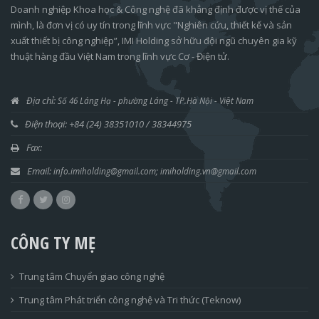
Doanh nghiệp Khoa học & Công nghệ đã khẳng định được vị thế của
mình, là đơn vị có uy tín trong lĩnh vực "Nghiên cứu, thiết kế và sản
xuất thiết bị công nghiệp”, IMI Holding sở hữu đội ngũ chuyên gia kỹ
thuật hàng đầu Việt Nam trong lĩnh vực Cơ - Điện tử.
Địa chỉ:
Số 46 Láng Hạ
- phường Láng - TP.Hà Nội
- Việt Nam
Điện thoại: +84 (24) 38351010 / 38344975
Fax:
Email:
info.imiholding@gmail.com;
imiholding.vn@gmail.com
CÔNG TY MẸ
Trung tâm Chuyển giao công nghệ
Trung tâm Phát triển công nghệ và Tri thức (Teknow)