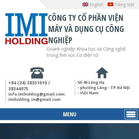
English
Tiếng Việt
CÔNG TY CỔ PHẦN VIỆN
MÁY VÀ DỤNG CỤ CÔNG
NGHIỆP
Doanh nghiệp Khoa học và Công nghệ
trong lĩnh vực Cơ điện tử
+84 (24) 38351010 /
Số 46 Láng Hạ
- phường Láng - TP.Hà Nội
38344975
- Việt Nam
info.imiholding@gmail.com;
imiholding.vn@gmail.com
MENU