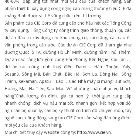
40-60%, đáp ứng tốt nhất mọi yêu cầu của khách hàng. Sản
phẩm thiết bị xây dựng công nghệ cao mang thương hiệu CIE đã
khẳng định được vị thế vững chắc trên thị trường.
Sản phẩm của CIE Corp đã cung cấp cho hầu hết các Tổng Công
ty xây dựng, Tổng Công ty công trình giao thông, thuận lợi, các
dự án đầu tư xây dựng các khu chung cư, cao tầng, các cao ốc
văn phòng trong cả nước. Các dự án CIE Corp đã tham gia như
đường Quốc lộ 1A, đường Hồ Chí Minh, đường hầm Thủ Thiêm;
Dự án các cảng lớn gồm cảng Hải Phòng, Bến Nghé, Cái Lân …;
dự án các công trình thuỷ điện: Đami – Hàm Thuận, Yaly,
Sesan3, Sông Mã, Bản Chát, Bắc Hà, Sơn La, Đồng Nai, Sông
Tranh, Xekaman, Apatư – Lào…. Các Nhà máy xi măng: Bút Sơn,
Hoàng Mai, Hà Tiên, Sao Mai…Với phương châm phục vụ khách
hàng”Chất lượng ổn định, giá cả hợp lý, thời gian cung cấp
nhanh chóng, dịch vụ hậu mãi tốt, nhanh gọn” kết hợp vớii đội
ngũ cán bộ quản lý, cán bộ kỹ thuật có trình độ chuyên môn, tay
nghề cao, năng động sáng tạo CIE Corp sẵn sàng đáp ứng được
mọi yêu cầu của Khách hàng.
Mọi chi tiết truy cậy website công ty:
http://www.cie.vn
.