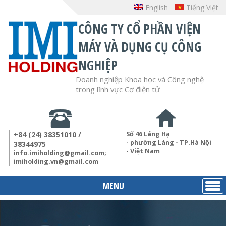
English
Tiếng Việt
CÔNG TY CỔ PHẦN VIỆN
MÁY VÀ DỤNG CỤ CÔNG
NGHIỆP
Doanh nghiệp Khoa học và Công nghệ
trong lĩnh vực Cơ điện tử
+84 (24) 38351010 /
Số 46 Láng Hạ
- phường Láng - TP.Hà Nội
38344975
- Việt Nam
info.imiholding@gmail.com;
imiholding.vn@gmail.com
MENU