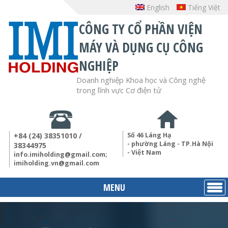
English
Tiếng Việt
CÔNG TY CỔ PHẦN VIỆN
MÁY VÀ DỤNG CỤ CÔNG
NGHIỆP
Doanh nghiệp Khoa học và Công nghệ
trong lĩnh vực Cơ điện tử
+84 (24) 38351010 /
Số 46 Láng Hạ
- phường Láng - TP.Hà Nội
38344975
- Việt Nam
info.imiholding@gmail.com;
imiholding.vn@gmail.com
MENU