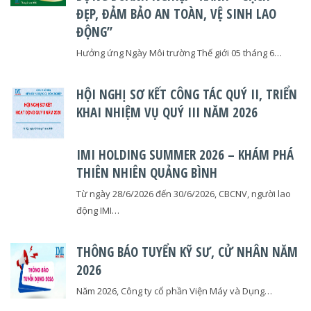
ĐẸP, ĐẢM BẢO AN TOÀN, VỆ SINH LAO
ĐỘNG”
Hưởng ứng Ngày Môi trường Thế giới 05 tháng 6…
HỘI NGHỊ SƠ KẾT CÔNG TÁC QUÝ II, TRIỂN
KHAI NHIỆM VỤ QUÝ III NĂM 2026
IMI HOLDING SUMMER 2026 – KHÁM PHÁ
THIÊN NHIÊN QUẢNG BÌNH
Từ ngày 28/6/2026 đến 30/6/2026, CBCNV, người lao
động IMI…
THÔNG BÁO TUYỂN KỸ SƯ, CỬ NHÂN NĂM
2026
Năm 2026, Công ty cổ phần Viện Máy và Dụng…