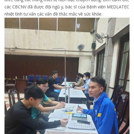
các CBCNV đã được đội ngũ y, bác sĩ của Bệnh viện MEDLATEC
nhiệt tình tư vấn các vấn đề thắc mắc về sức khỏe.