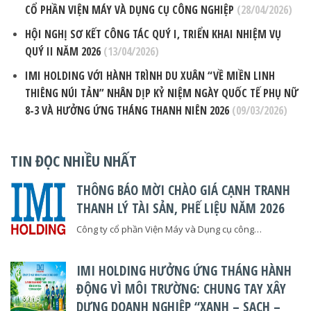
CỔ PHẦN VIỆN MÁY VÀ DỤNG CỤ CÔNG NGHIỆP
(28/04/2026)
HỘI NGHỊ SƠ KẾT CÔNG TÁC QUÝ I, TRIỂN KHAI NHIỆM VỤ
QUÝ II NĂM 2026
(13/04/2026)
IMI HOLDING VỚI HÀNH TRÌNH DU XUÂN “VỀ MIỀN LINH
THIÊNG NÚI TẢN” NHÂN DỊP KỶ NIỆM NGÀY QUỐC TẾ PHỤ NỮ
8-3 VÀ HƯỞNG ỨNG THÁNG THANH NIÊN 2026
(09/03/2026)
TIN ĐỌC NHIỀU NHẤT
THÔNG BÁO MỜI CHÀO GIÁ CẠNH TRANH
THANH LÝ TÀI SẢN, PHẾ LIỆU NĂM 2026
Công ty cổ phần Viện Máy và Dụng cụ công…
IMI HOLDING HƯỞNG ỨNG THÁNG HÀNH
ĐỘNG VÌ MÔI TRƯỜNG: CHUNG TAY XÂY
DỰNG DOANH NGHIỆP “XANH – SẠCH –