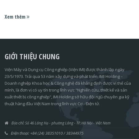
Xem thêm
GIỚI THIỆU CHUNG
Viện Máy và Dụng cụ Công nghiệp (Viện IMI) được thành lập ngày
23/5/1973. Trải qua 53 năm xây dựng và phát triển, IMI Holding –
Doanh nghiệp Khoa học & Công nghệ đã khẳng định được vị thế của
mình, là đơn vị có uy tín trong lĩnh vực "Nghiên cứu, thiết kế và sản
xuất thiết bị công nghiệp”, IMI Holding sở hữu đội ngũ chuyên gia kỹ
thuật hàng đầu Việt Nam trong lĩnh vực Cơ - Điện tử.
Địa chỉ:
Số 46 Láng Hạ
- phường Láng - TP.Hà Nội
- Việt Nam
Điện thoại: +84 (24) 38351010 / 38344975