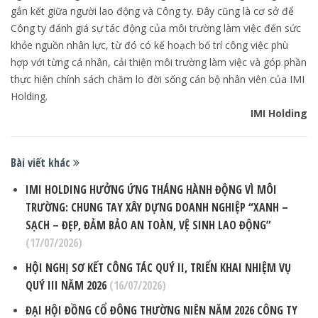
gắn kết giữa người lao động và Công ty. Đây cũng là cơ sở để
Công ty đánh giá sự tác động của môi trường làm việc đến sức
khỏe nguồn nhân lực, từ đó có kế hoạch bố trí công việc phù
hợp với từng cá nhân, cải thiện môi trường làm việc và góp phần
thực hiện chính sách chăm lo đời sống cán bộ nhân viên của IMI
Holding.
IMI Holding
Bài viết khác
IMI HOLDING HƯỞNG ỨNG THÁNG HÀNH ĐỘNG VÌ MÔI
TRƯỜNG: CHUNG TAY XÂY DỰNG DOANH NGHIỆP “XANH –
SẠCH – ĐẸP, ĐẢM BẢO AN TOÀN, VỆ SINH LAO ĐỘNG”
(17/07/2026)
HỘI NGHỊ SƠ KẾT CÔNG TÁC QUÝ II, TRIỂN KHAI NHIỆM VỤ
QUÝ III NĂM 2026
(16/07/2026)
ĐẠI HỘI ĐỒNG CỔ ĐÔNG THƯỜNG NIÊN NĂM 2026 CÔNG TY