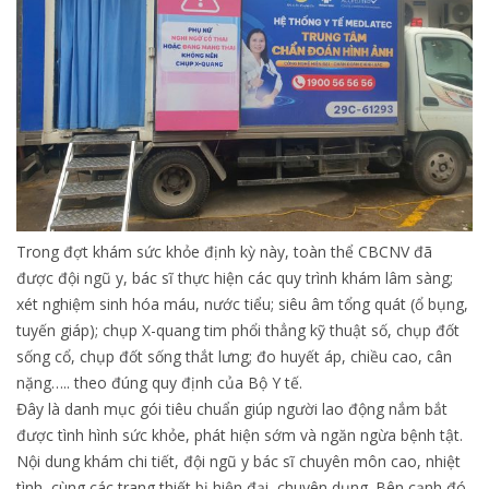
Trong đợt khám sức khỏe định kỳ này, toàn thể CBCNV đã
được đội ngũ y, bác sĩ thực hiện các quy trình khám lâm sàng;
xét nghiệm sinh hóa máu, nước tiểu; siêu âm tổng quát (ổ bụng,
tuyến giáp); chụp X-quang tim phổi thẳng kỹ thuật số, chụp đốt
sống cổ, chụp đốt sống thắt lưng; đo huyết áp, chiều cao, cân
nặng….. theo đúng quy định của Bộ Y tế.
Đây là danh mục gói tiêu chuẩn giúp người lao động nắm bắt
được tình hình sức khỏe, phát hiện sớm và ngăn ngừa bệnh tật.
Nội dung khám chi tiết, đội ngũ y bác sĩ chuyên môn cao, nhiệt
tình, cùng các trang thiết bị hiện đại, chuyên dụng. Bên cạnh đó,